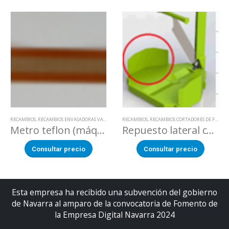
RECAMBIOS
,
RECAMBIOS ENVASADORAS VACIO
RECAMBIOS
,
RECAMBIOS CORTADORES DE FRUTA
Metro teflon (máquinas de vacío )
Repuesto lateral cortadora de fruta
Consultar precio
Consultar precio
Esta empresa ha recibido una subvención del gobierno
de Navarra al amparo de la convocatoria de Fomento de
la Empresa Digital Navarra 2024