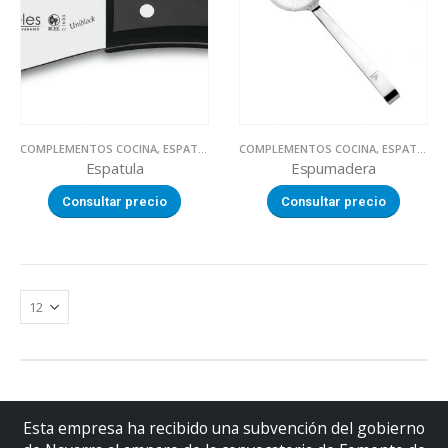
COMPLEMENTOS COCINA
,
ESPATULAS
,
UTILLAJE
COMPLEMENTOS COCINA
,
ESPATULAS
Espatula
Espumadera
Consultar precio
Consultar precio
Esta empresa ha recibido una subvención del gobierno