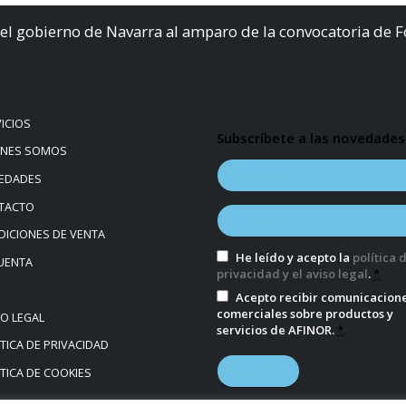
el gobierno de Navarra al amparo de la convocatoria de 
ICIOS
Subscríbete a las novedades
ÉNES SOMOS
EDADES
TACTO
ICIONES DE VENTA
He leído y acepto la
política 
UENTA
privacidad y el aviso legal
.
*
Acepto recibir comunicacion
comerciales sobre productos y
SO LEGAL
servicios de AFINOR.
*
TICA DE PRIVACIDAD
TICA DE COOKIES