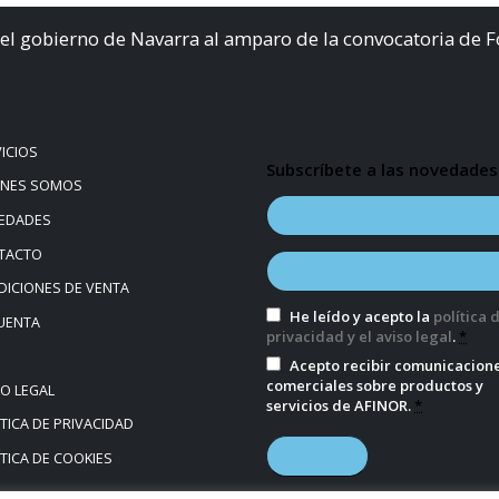
el gobierno de Navarra al amparo de la convocatoria de 
ICIOS
Subscríbete a las novedades
ÉNES SOMOS
EDADES
TACTO
ICIONES DE VENTA
He leído y acepto la
política 
UENTA
privacidad y el aviso legal
.
*
Acepto recibir comunicacion
comerciales sobre productos y
SO LEGAL
servicios de AFINOR.
*
TICA DE PRIVACIDAD
TICA DE COOKIES