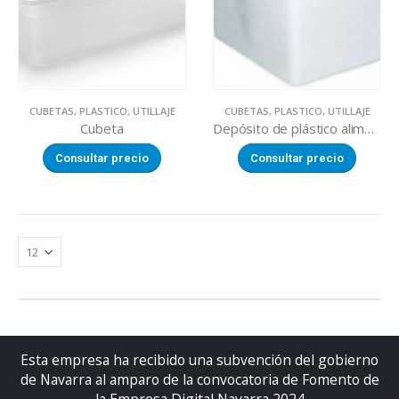
CUBETAS
,
PLASTICO
,
UTILLAJE
CUBETAS
,
PLASTICO
,
UTILLAJE
Cubeta
Depósito de plástico alimentario
Consultar precio
Consultar precio
Esta empresa ha recibido una subvención del gobierno
de Navarra al amparo de la convocatoria de Fomento de
la Empresa Digital Navarra 2024