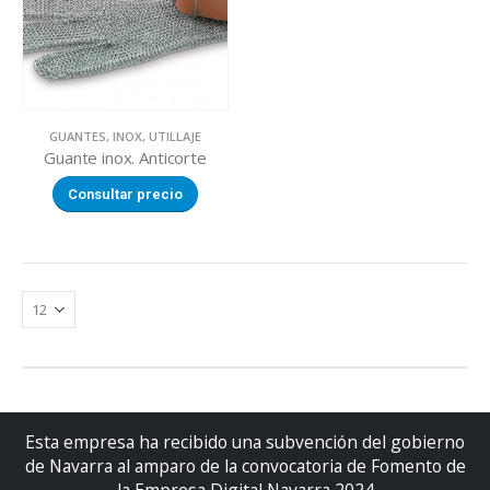
GUANTES
,
INOX
,
UTILLAJE
Guante inox. Anticorte
Consultar precio
Esta empresa ha recibido una subvención del gobierno
de Navarra al amparo de la convocatoria de Fomento de
la Empresa Digital Navarra 2024