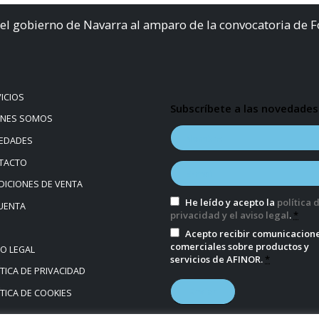
el gobierno de Navarra al amparo de la convocatoria de 
ICIOS
Subscríbete a las novedades
ÉNES SOMOS
EDADES
TACTO
ICIONES DE VENTA
He leído y acepto la
política 
UENTA
privacidad y el aviso legal
.
*
Acepto recibir comunicacion
comerciales sobre productos y
SO LEGAL
servicios de AFINOR.
*
TICA DE PRIVACIDAD
TICA DE COOKIES