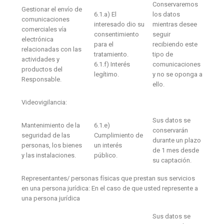
Conservaremos
Gestionar el envío de
6.1.a) El
los datos
comunicaciones
interesado dio su
mientras desee
comerciales vía
consentimiento
seguir
electrónica
para el
recibiendo este
relacionadas con las
tratamiento.
tipo de
actividades y
6.1.f) Interés
comunicaciones
productos del
legítimo.
y no se oponga a
Responsable.
ello.
Videovigilancia:
Sus datos se
Mantenimiento de la
6.1.e)
conservarán
seguridad de las
Cumplimiento de
durante un plazo
personas, los bienes
un interés
de 1 mes desde
y las instalaciones.
público.
su captación.
Representantes/ personas físicas que prestan sus servicios
en una persona jurídica: En el caso de que usted represente a
una persona jurídica
Sus datos se