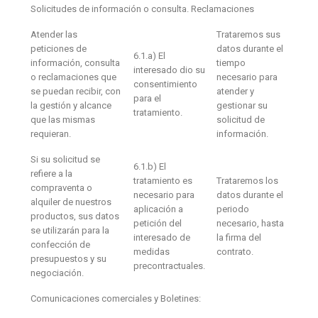
Solicitudes de información o consulta. Reclamaciones
Atender las
Trataremos sus
peticiones de
datos durante el
6.1.a) El
información, consulta
tiempo
interesado dio su
o reclamaciones que
necesario para
consentimiento
se puedan recibir, con
atender y
para el
la gestión y alcance
gestionar su
tratamiento.
que las mismas
solicitud de
requieran.
información.
Si su solicitud se
6.1.b) El
refiere a la
tratamiento es
Trataremos los
compraventa o
necesario para
datos durante el
alquiler de nuestros
aplicación a
periodo
productos, sus datos
petición del
necesario, hasta
se utilizarán para la
interesado de
la firma del
confección de
medidas
contrato.
presupuestos y su
precontractuales.
negociación.
Comunicaciones comerciales y Boletines: