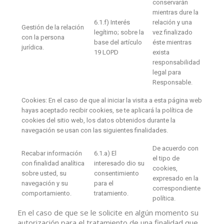
conservarán
mientras dure la
6.1.f) Interés
relación y una
Gestión de la relación
legítimo; sobre la
vez finalizado
con la persona
base del artículo
éste mientras
jurídica.
19 LOPD
exista
responsabilidad
legal para
Responsable.
Cookies: En el caso de que al iniciar la visita a esta página web
hayas aceptado recibir cookies, se te aplicará la política de
cookies del sitio web, los datos obtenidos durante la
navegación se usan con las siguientes finalidades.
De acuerdo con
Recabar información
6.1.a) El
el tipo de
con finalidad analítica
interesado dio su
cookies,
sobre usted, su
consentimiento
expresado en la
navegación y su
para el
correspondiente
comportamiento.
tratamiento.
política.
En el caso de que se le solicite en algún momento su
autorización para el tratamiento de una finalidad que