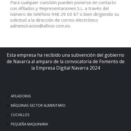
Para cualquier cuestión pueden ponerse en contacto
con Afilados y Representaciones S.L. a través del
número de teléfono 948 29 03 87 o bien dirigiendo su
solicitud a la dirección de correo electrónico
administracion@afinor.com.es.
Esta empresa ha recibido una subvención del gobierno
de Navarra al amparo de la convocatoria de Fomento de
la Empresa Digital Navarra 2024
AFILADORAS
MÁQUINAS SECTOR ALIMENTARIO
CUCHILLOS
PEQUEÑA MAQUINARIA