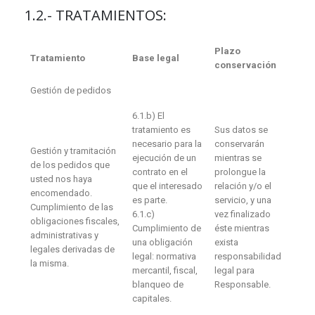
1.2.- TRATAMIENTOS:
Plazo
Tratamiento
Base legal
conservación
Gestión de pedidos
6.1.b) El
tratamiento es
Sus datos se
necesario para la
conservarán
Gestión y tramitación
ejecución de un
mientras se
de los pedidos que
contrato en el
prolongue la
usted nos haya
que el interesado
relación y/o el
encomendado.
es parte.
servicio, y una
Cumplimiento de las
6.1.c)
vez finalizado
obligaciones fiscales,
Cumplimiento de
éste mientras
administrativas y
una obligación
exista
legales derivadas de
legal: normativa
responsabilidad
la misma.
mercantil, fiscal,
legal para
blanqueo de
Responsable.
capitales.