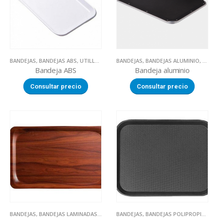
BANDEJAS
,
BANDEJAS ABS
,
UTILLAJE
BANDEJAS
,
BANDEJAS ALUMINIO
,
UTILL
Bandeja ABS
Bandeja aluminio
Consultar precio
Consultar precio
BANDEJAS
,
BANDEJAS LAMINADAS
,
UTILLAJE
BANDEJAS
,
BANDEJAS POLIPROPILENO