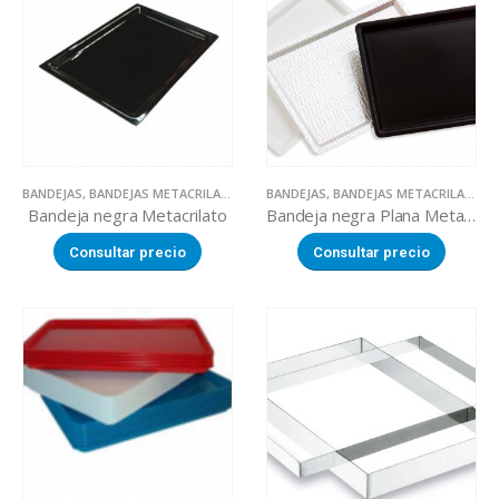
BANDEJAS
,
BANDEJAS METACRILATO
,
UTILLAJE
BANDEJAS
,
BANDEJAS METACRILATO
,
U
Bandeja negra Metacrilato
Bandeja negra Plana Metacrilato
Consultar precio
Consultar precio