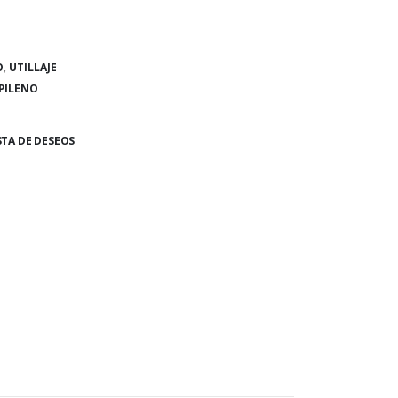
O
,
UTILLAJE
PILENO
STA DE DESEOS