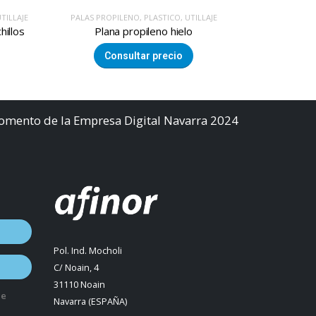
LAJE
AFILADORES MANUALES
,
INOX
,
UTILLAJE
GRIF
Par guia lamas para afilador manual SHARP’EASY
Latig
Consultar precio
Co
Fomento de la Empresa Digital Navarra 2024
Pol. Ind. Mocholi
C/ Noain, 4
31110 Noain
de
Navarra (ESPAÑA)