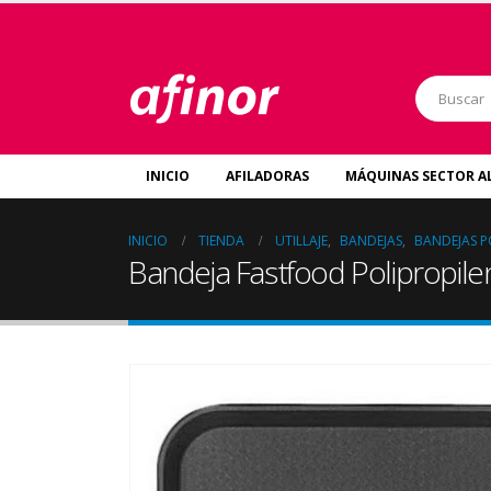
INICIO
AFILADORAS
MÁQUINAS SECTOR A
INICIO
TIENDA
UTILLAJE
,
BANDEJAS
,
BANDEJAS P
Bandeja Fastfood Polipropil