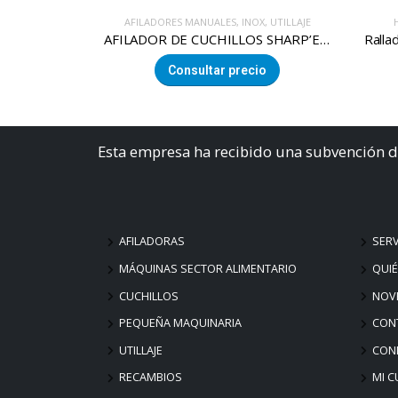
OX
,
UTILLAJE
HERRAMIENTAS CORTE
,
UTILLAJE
ARMARI
AFILADOR DE CUCHILLOS SHARP’EASY 100% ACERO INOX.
Ralladora giratoria queso «Guirolle»
Armar
cio
Consultar precio
Esta empresa ha recibido una subvención d
AFILADORAS
SERV
MÁQUINAS SECTOR ALIMENTARIO
QUI
CUCHILLOS
NOV
PEQUEÑA MAQUINARIA
CON
UTILLAJE
COND
RECAMBIOS
MI C