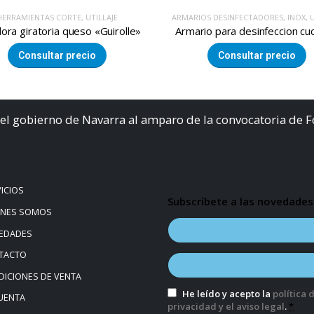
OS DESINFECTADORES
,
INOX
,
UTILLAJE
PALAS PROPILENO
,
PLASTICO
,
UTIL
io para desinfeccion cuchillos
Plana propileno hielo
Consultar precio
Consultar precio
el gobierno de Navarra al amparo de la convocatoria de 
ICIOS
Subscríbete a las novedades
ÉNES SOMOS
EDADES
TACTO
ICIONES DE VENTA
He leído y acepto la
política 
UENTA
privacidad y el aviso legal
.
*