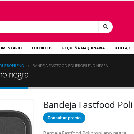
LIMENTARIO
CUCHILLOS
PEQUEÑA MAQUINARIA
UTILLAJE
OLIPROPILENO
BANDEJA FASTFOOD POLIPROPILENO NEGRA
eno negra
Bandeja Fastfood Pol
Consultar precio
Bandeja Fastfood Polipropileno negra