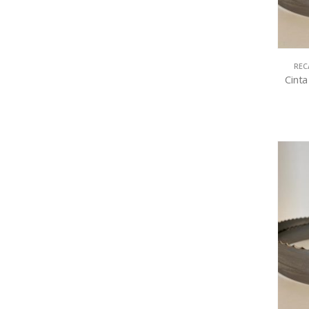
REC
Cint