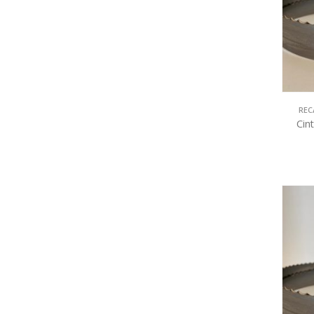
REC
Cin