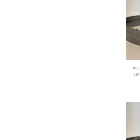
REC
Ci