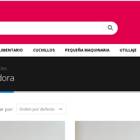
LIMENTARIO
CUCHILLOS
PEQUEÑA MAQUINARIA
UTILLAJE
ORA
dora
r por: