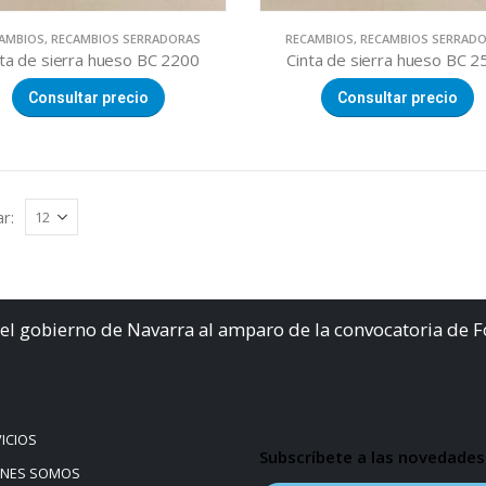
AMBIOS
,
RECAMBIOS SERRADORAS
RECAMBIOS
,
RECAMBIOS SERRAD
nta de sierra hueso BC 2200
Cinta de sierra hueso BC 2
Consultar precio
Consultar precio
r:
el gobierno de Navarra al amparo de la convocatoria de 
ICIOS
Subscríbete a las novedades
ÉNES SOMOS