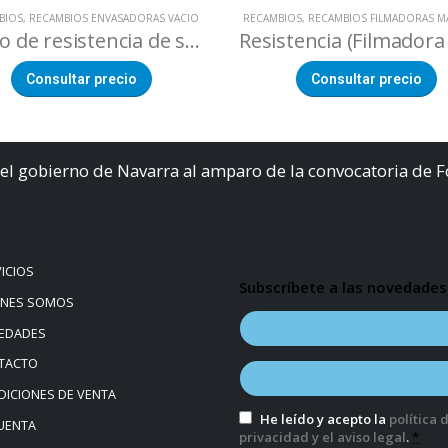
BIOS
,
RECAMBIOS ENVASADORAS VACIO
RECAMBIOS
,
RECAMBIOS FILMADORAS M
Metro de resistencia de sellado (máquinas de vacío )
Consultar precio
Consultar precio
el gobierno de Navarra al amparo de la convocatoria de 
ICIOS
Subscríbete a las novedades
ÉNES SOMOS
EDADES
TACTO
ICIONES DE VENTA
He leído y acepto la
política 
UENTA
privacidad y el aviso legal
.
*