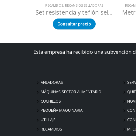
RECAMBIOS
,
RECAMBIOS SELLADORAS
RECAM
Set resistencia y teflón selladora SK-510
Consultar precio
Esta empresa ha recibido una subvención d
AFILADORAS
SERV
MÁQUINAS SECTOR ALIMENTARIO
QUI
CUCHILLOS
NOV
PEQUEÑA MAQUINARIA
CON
UTILLAJE
COND
RECAMBIOS
MI C