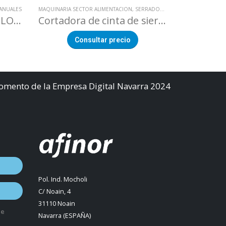
ANUALES
MAQUINARIA SECTOR ALIMENTACION
,
SERRADORAS
RECAMBIOS
,
RE
Resistencia (Filmadora LOVERO SW-450)
Cortadora de cinta de sierra trifásica BM-1800
Consultar precio
Co
Fomento de la Empresa Digital Navarra 2024
Pol. Ind. Mocholi
C/ Noain, 4
31110 Noain
de
Navarra (ESPAÑA)