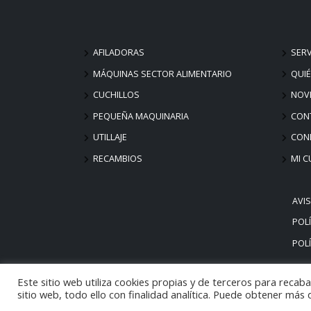
AFILADORAS
SERV
MÁQUINAS SECTOR ALIMENTARIO
QUI
CUCHILLOS
NOV
PEQUEÑA MAQUINARIA
CON
UTILLAJE
COND
RECAMBIOS
MI C
AVI
POLÍ
POLÍ
Este sitio web utiliza cookies propias y de terceros para reca
sitio web, todo ello con finalidad analítica. Puede obtener más