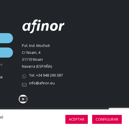
Pol. Ind. Mocholi
C/ Noain, 4
31110 Noain
de
Navarra (ESPAÑA)
Tel. +34 948 290 387
es
info@afinor.eu
el
ACEPTAR
CONFIGURAR