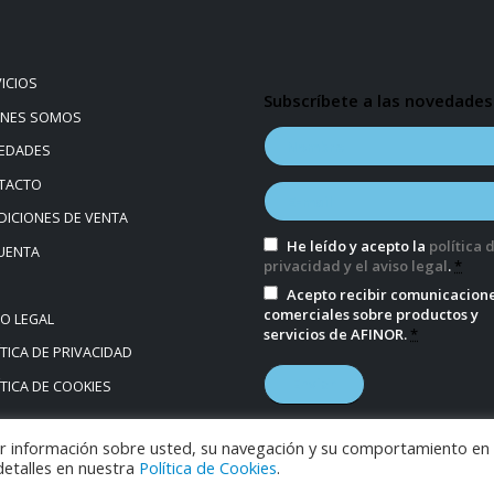
ICIOS
Subscríbete a las novedades
ÉNES SOMOS
EDADES
TACTO
ICIONES DE VENTA
He leído y acepto la
política 
UENTA
privacidad y el aviso legal
.
*
Acepto recibir comunicacion
comerciales sobre productos y
SO LEGAL
servicios de AFINOR.
*
TICA DE PRIVACIDAD
TICA DE COOKIES
bar información sobre usted, su navegación y su comportamiento en 
 detalles en nuestra
Política de Cookies
.