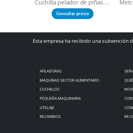
Cuchilla pelador de piñas ø 89 mm
Consultar precio
Esta empresa ha recibido una subvención d
AFILADORAS
SERV
MÁQUINAS SECTOR ALIMENTARIO
QUI
CUCHILLOS
NOV
PEQUEÑA MAQUINARIA
CON
UTILLAJE
COND
RECAMBIOS
MI C