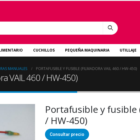
LIMENTARIO
CUCHILLOS
PEQUEÑA MAQUINARIA
UTILLAJE
ORAS MANUALES
PORTAFUSIBLE Y FUSIBLE (FILMADORA VAIL 460 / HW-450)
dora VAIL 460 / HW-450)
Portafusible y fusible
/ HW-450)
Consultar precio