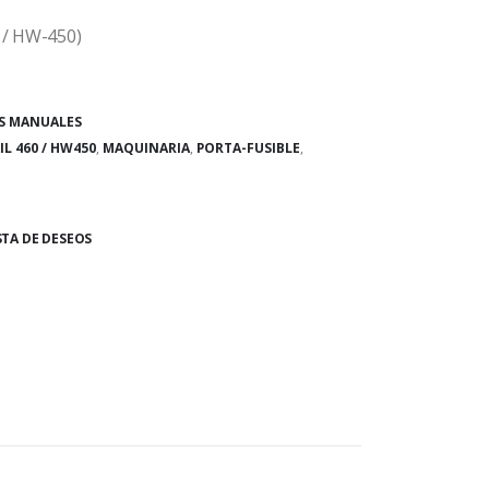
0 / HW-450)
S MANUALES
IL 460 / HW450
,
MAQUINARIA
,
PORTA-FUSIBLE
,
STA DE DESEOS