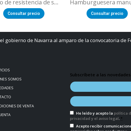
Metro de resistencia de sellado (máquinas de vacío )
Consultar precio
Consultar precio
el gobierno de Navarra al amparo de la convocatoria de 
ICIOS
Subscríbete a las novedades
ÉNES SOMOS
EDADES
TACTO
ICIONES DE VENTA
He leído y acepto la
política 
UENTA
privacidad y el aviso legal
.
*
Acepto recibir comunicacion