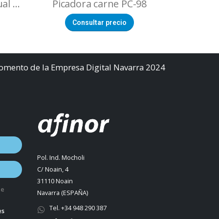
Hamburguesera manual 4 uds. forma oval
Picadora carne PC-98
Consultar precio
Co
Fomento de la Empresa Digital Navarra 2024
Pol. Ind. Mocholi
C/ Noain, 4
31110 Noain
de
Navarra (ESPAÑA)
Tel. +34 948 290 387
es