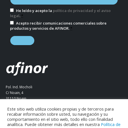
He leído y acepto la
política de privacidad y el aviso
legal
.
*
Acepto recibir comunicaciones comerciales sobre
productos y servicios de AFINOR.
*
Pol. Ind. Mocholi
C/ Noain, 4
31110 Noain
Navarra (ESPAÑA)
Este sitio web utiliza cookies propias y de terceros para
Tel. +34 948 290 387
recabar información sobre usted, su navegación y su
comportamiento en el sitio web, todo ello con finalidad
info@afinor.eu
analítica. Puede obtener más detalles en nuestra
Política de