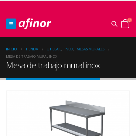
INICIO
TIENDA
UTILLAJE
INOX
MESAS MURALES
,
,
MESA DE TRABAJO MURAL INOX
Mesa de trabajo mural inox