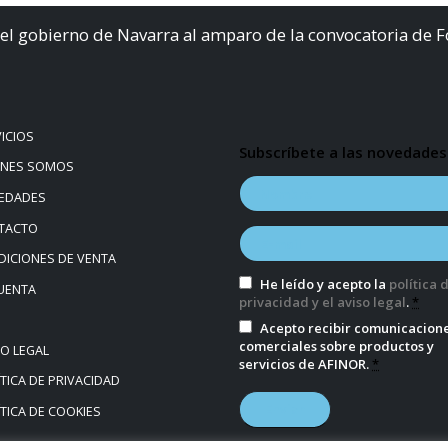
el gobierno de Navarra al amparo de la convocatoria de 
ICIOS
Subscríbete a las novedades
ÉNES SOMOS
EDADES
TACTO
ICIONES DE VENTA
He leído y acepto la
política 
UENTA
privacidad y el aviso legal
.
*
Acepto recibir comunicacion
comerciales sobre productos y
SO LEGAL
servicios de AFINOR.
*
TICA DE PRIVACIDAD
TICA DE COOKIES