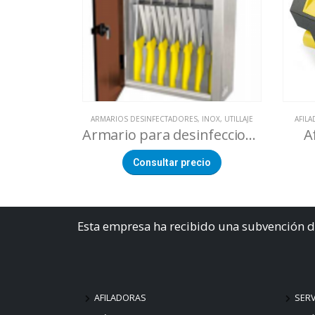
ARMARIOS DESINFECTADORES
,
INOX
,
UTILLAJE
AFIL
Armario para desinfeccion cuchillos
A
Consultar precio
Esta empresa ha recibido una subvención d
AFILADORAS
SERV