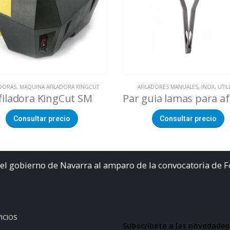
ADORAS
,
MAQUINA AFILADORA KINGCUT
AFILADORES MANUALES
,
INOX
,
UTIL
filadora KingCut SM
Consultar precio
Consultar precio
el gobierno de Navarra al amparo de la convocatoria de 
ICIOS
Subscríbete a las novedades