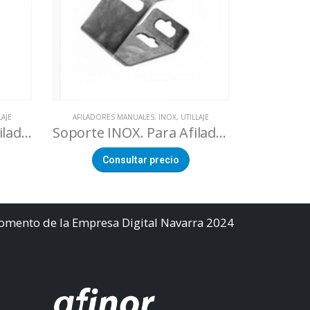
LAJE
AFILADORES MANUALES
,
INOX
,
UTILLAJE
AFILADORAS
,
M
Par guia lamas para afilador manual SHARP’EASY
Soporte INOX. Para Afilador Manual SHARP EASY
Afilad
Consultar precio
Co
Fomento de la Empresa Digital Navarra 2024