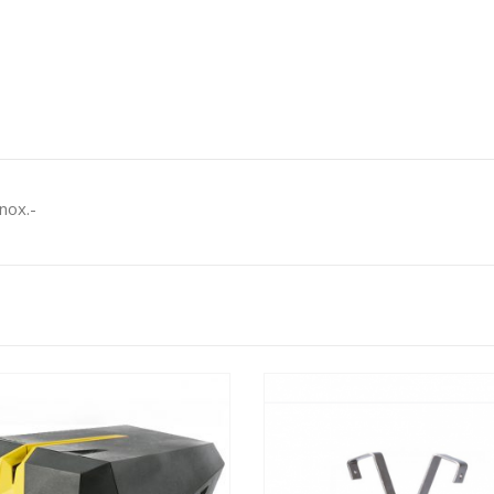
nox.-