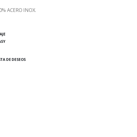
0% ACERO INOX.
AJE
ASY
STA DE DESEOS