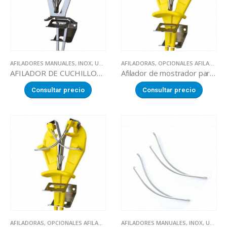
AFILADORES MANUALES
,
INOX
,
UTILLAJE
AFILADORAS
,
OPCIONALES AFILADORAS
AFILADOR DE CUCHILLOS SHARP’EASY 100% ACERO INOX.
Afilador de mostrador para cuchillos
Consultar precio
Consultar precio
AFILADORAS
,
OPCIONALES AFILADORAS
AFILADORES MANUALES
,
INOX
,
UTILLAJE