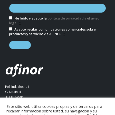
He leído y acepto la
política de privacidad y el aviso
legal
.
*
Acepto recibir comunicaciones comerciales sobre
productos y servicios de AFINOR.
*
Pol. Ind. Mocholi
C/ Noain, 4
31110 Noain
Navarra (ESPAÑA)
Este sitio web utiliza cookies propias y de terceros para
Tel. +34 948 290 387
recabar información sobre usted, su navegación y su