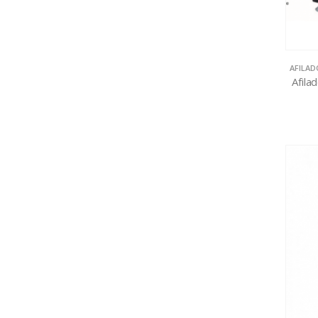
AFILA
Afila