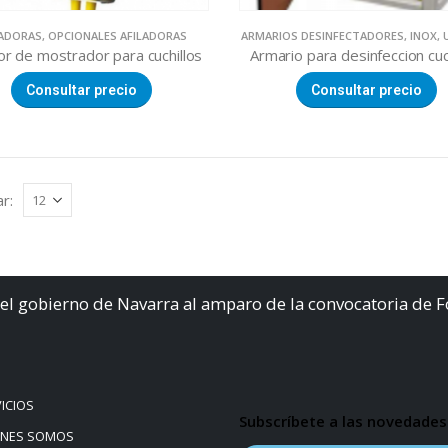
LADORAS
,
OPCIONALES AFILADORAS
ARMARIOS DESINFECTADORES
,
INOX
,
dor de mostrador para cuchillos
Armario para desinfeccion cuc
Consultar precio
Consultar precio
r:
el gobierno de Navarra al amparo de la convocatoria de 
ICIOS
Subscríbete a las novedades
ÉNES SOMOS