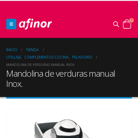
INICIO
TIENDA
UTILLAJE
COMPLEMENTOS COCINA
PELADORES
,
,
MANDOLINA DE VERDURAS MANUAL INOX.
Mandolina de verduras manual
Inox.