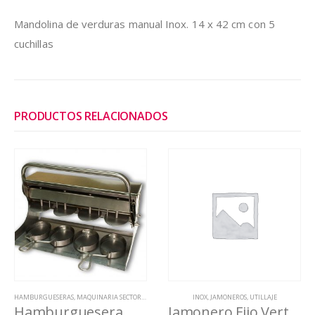
Mandolina de verduras manual Inox. 14 x 42 cm con 5
cuchillas
PRODUCTOS RELACIONADOS
HAMBURGUESERAS
,
MAQUINARIA SECTOR ALIMENTACION
INOX
,
JAMONEROS
,
UTILLAJE
Hamburguesera manual 4 uds. forma oval
Jamonero Fijo Vertical Inox.