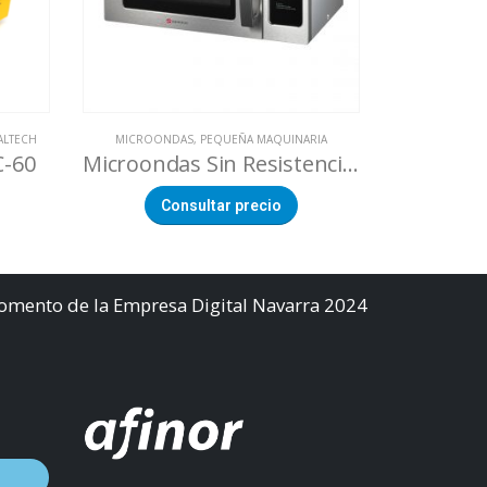
ALTECH
MICROONDAS
,
PEQUEÑA MAQUINARIA
AFILADORAS
,
C-60
Microondas Sin Resistencia Color Inox.
Afila
Consultar precio
Co
Fomento de la Empresa Digital Navarra 2024