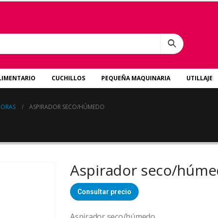
LIMENTARIO
CUCHILLOS
PEQUEÑA MAQUINARIA
UTILLAJE
DORAS
ASPIRADOR SECO/HÚMEDO
Aspirador seco/húm
Consultar precio
Aspirador seco/húmedo