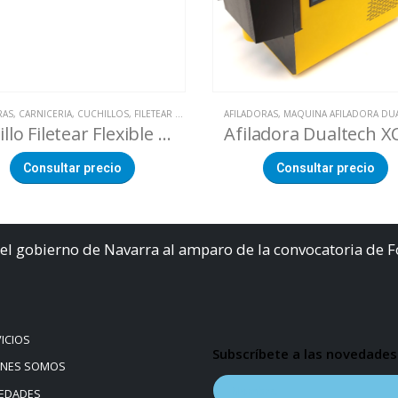
RAS
,
CARNICERIA
,
CUCHILLOS
,
FILETEAR FLEXIBLE
,
FILETEAR FLEXIBLE
AFILADORAS
,
MAQUINA AFILADORA DU
,
PESCADERIA
Cuchillo Filetear Flexible Mango Antibacteriano Negro
Afiladora Dualtech X
Consultar precio
Consultar precio
el gobierno de Navarra al amparo de la convocatoria de 
ICIOS
Subscríbete a las novedades
ÉNES SOMOS
EDADES