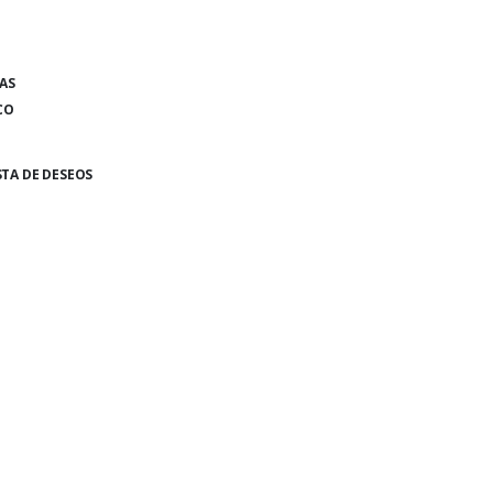
AS
CO
STA DE DESEOS