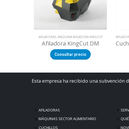
AFILADORAS
,
MAQUINA AFILADORA KINGCUT
AFILADO
Afiladora KingCut DM
Consultar precio
Esta empresa ha recibido una subvención d
AFILADORAS
SERV
MÁQUINAS SECTOR ALIMENTARIO
QUI
CUCHILLOS
NOV