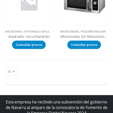
AFILADORAS
,
OPCIONALES AFILADORAS
MICROONDAS
,
PEQUEÑA MAQUINARIA
Aspirador seco/húmedo
Microondas Sin Resistencia Color Inox.
Consultar precio
Consultar precio
Esta empresa ha recibido una subvención del gobierno
de Navarra al amparo de la convocatoria de Fomento de
la Empresa Digital Navarra 2024