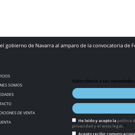
el gobierno de Navarra al amparo de la convocatoria de 
ICIOS
Subscríbete a las novedades
ÉNES SOMOS
EDADES
TACTO
ICIONES DE VENTA
He leído y acepto la
política 
UENTA
privacidad y el aviso legal
.
*
Acepto recibir comunicacion