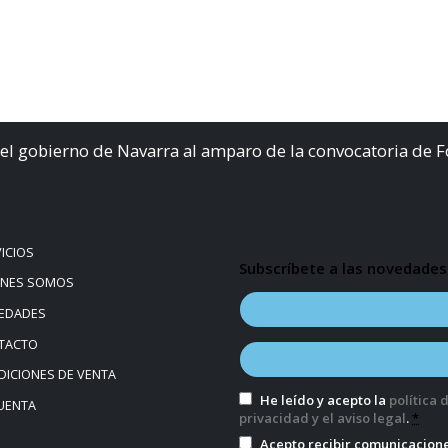
el gobierno de Navarra al amparo de la convocatoria de 
ICIOS
Subscríbete a las novedades
ÉNES SOMOS
EDADES
TACTO
ICIONES DE VENTA
He leído y acepto la
política 
UENTA
privacidad y el aviso legal
.
*
Acepto recibir comunicacion