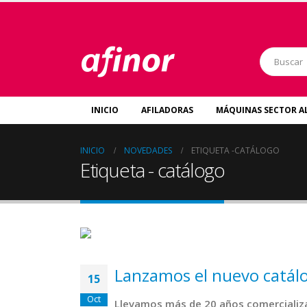
INICIO
AFILADORAS
MÁQUINAS SECTOR A
INICIO
NOVEDADES
ETIQUETA -
CATÁLOGO
Etiqueta - catálogo
Lanzamos el nuevo catál
15
Oct
Llevamos más de 20 años comercializan