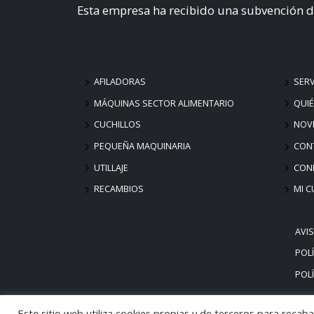
Esta empresa ha recibido una subvención d
AFILADORAS
SERV
MÁQUINAS SECTOR ALIMENTARIO
QUI
CUCHILLOS
NOV
PEQUEÑA MAQUINARIA
CON
UTILLAJE
COND
RECAMBIOS
MI C
AVI
POLÍ
POLÍ
Este sitio web utiliza cookies propias y de terceros para reca