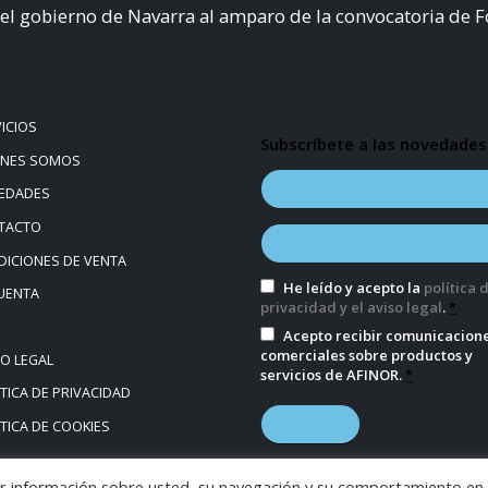
el gobierno de Navarra al amparo de la convocatoria de 
ICIOS
Subscríbete a las novedades
ÉNES SOMOS
EDADES
TACTO
ICIONES DE VENTA
He leído y acepto la
política 
UENTA
privacidad y el aviso legal
.
*
Acepto recibir comunicacion
comerciales sobre productos y
SO LEGAL
servicios de AFINOR.
*
TICA DE PRIVACIDAD
TICA DE COOKIES
bar información sobre usted, su navegación y su comportamiento en 