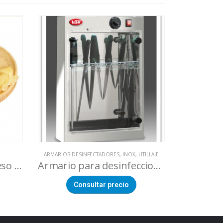
ARMARIOS DESINFECTADORES
,
INOX
,
UTILLAJE
HERRAM
Ralladora giratoria queso «Guirolle»
Armario para desinfeccion cuchillos
Consultar precio
Co