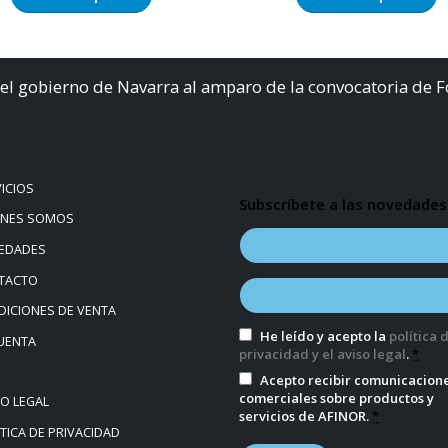
el gobierno de Navarra al amparo de la convocatoria de 
ICIOS
Subscríbete a las novedades
ÉNES SOMOS
EDADES
TACTO
ICIONES DE VENTA
He leído y acepto la
política 
UENTA
privacidad y el aviso legal
.
*
Acepto recibir comunicacion
comerciales sobre productos y
SO LEGAL
servicios de AFINOR.
*
TICA DE PRIVACIDAD