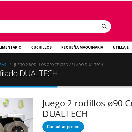
LIMENTARIO
CUCHILLOS
PEQUEÑA MAQUINARIA
UTILLAJE
RAS
JUEGO 2 RODILLOS Ø90 CENTRO AFILADO DUALTECH
 Afilado DUALTECH
Juego 2 rodillos ø90 C
DUALTECH
Consultar precio