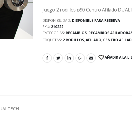
Juego 2 rodillos ø90 Centro Afilado DUA
DISPONIBILIDAD:
DISPONIBLE PARA RESERVA
SKU:
210222
CATEGORÍAS:
RECAMBIOS
,
RECAMBIOS AFILADORA
ETIQUETAS:
2 RODILLOS
,
AFILADO
,
CENTRO AFILA
AÑADIR A LA LI
o DUALTECH