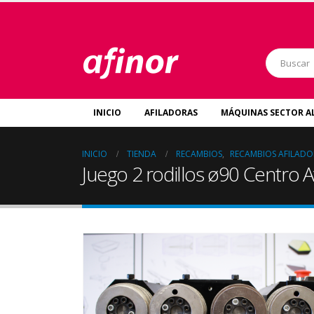
INICIO
AFILADORAS
MÁQUINAS SECTOR A
INICIO
TIENDA
RECAMBIOS
,
RECAMBIOS AFILADO
Juego 2 rodillos ø90 Centro