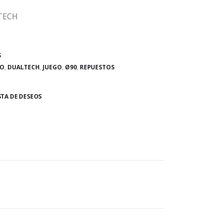
LTECH
S
DO
,
DUALTECH
,
JUEGO
,
Ø90
,
REPUESTOS
STA DE DESEOS