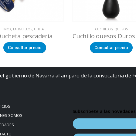
INOX
,
LATIGUILLOS
,
UTILLAJE
CUCHILLOS
,
QUESOS
Ducheta pescadería
Consultar precio
Consultar precio
el gobierno de Navarra al amparo de la convocatoria de 
ICIOS
Subscríbete a las novedades
ÉNES SOMOS
EDADES
TACTO