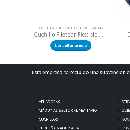
CUCHILLOS
,
FILETEAR FLEXIBLE
,
PESCADERIA
Cuchillo Filetear Flexible Mango Antibacteriano Azul
Consultar precio
Esta empresa ha recibido una subvención d
AFILADORAS
SERV
MÁQUINAS SECTOR ALIMENTARIO
QUI
CUCHILLOS
NOV
PEQUEÑA MAQUINARIA
CON