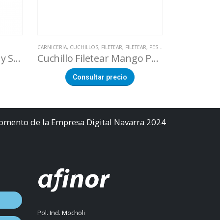
CARNICERIA
,
CUCHILLOS
,
FILETEAR
,
FILETEAR
,
PESCADERIA
CARNICERIA
,
CUC
Cuchillo quesos Duros y Semiduros 80 mm
Cuchillo Filetear Mango Polipropileno Negro
Consultar precio
Co
Fomento de la Empresa Digital Navarra 2024
Pol. Ind. Mocholi