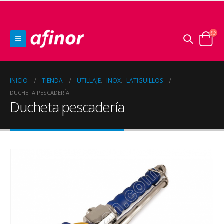
INICIO
TIENDA
UTILLAJE
INOX
LATIGUILLOS
,
,
DUCHETA PESCADERÍA
Ducheta pescadería