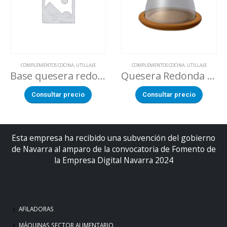
COMPLEMENTOS COCINA
,
UTILLAJE
COMPLEMENTOS COCINA
,
UTILLAJE
Base quesera redonda 24 cm
Quesera Redonda 24 cm
Consultar precio
Consultar precio
Esta empresa ha recibido una subvención del gobierno
de Navarra al amparo de la convocatoria de Fomento de
la Empresa Digital Navarra 2024
AFILADORAS
MÁQUINAS SECTOR ALIMENTARIO