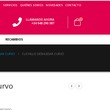
SERVICIOS
QUIÉNES SOMOS
NOVEDADES
CONTACTO
LLÁMANOS AHORA
+34 948 290 387
RECAMBIOS
SAR CURVO
CUCHILLO DESHUESAR CURVO
urvo
teriano