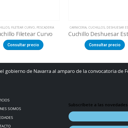
HILLOS
,
FILETEAR CURVO
,
PESCADERIA
CARNICERIA
,
CUCHILLOS
,
DESHUESAR E
chillo Filetear Curvo
Consultar precio
Consultar precio
el gobierno de Navarra al amparo de la convocatoria de 
ICIOS
Subscríbete a las novedades
ÉNES SOMOS
EDADES
TACTO