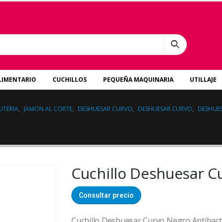
LIMENTARIO
CUCHILLOS
PEQUEÑA MAQUINARIA
UTILLAJE
UTERIA
,
JAMON AL CORTE
,
DESHUESAR CURVO
,
DESHUESAR CURVO
,
DESHUE
Cuchillo Deshuesar C
Consultar precio
Cuchillo Deshuesar Curvo Negro Antibac