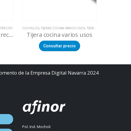
STRECHO
CUCHILLOS
,
TIJERAS COCINA VARIOS USOS
,
TIJERAS MASTER
CARNICERIA
,
TIJERAS PRO
,
CUC
Cuchillo Deshuesar Estrecho Mango Polipropileno
Tijera cocina varios usos
Consultar precio
Co
Fomento de la Empresa Digital Navarra 2024
Pol. Ind. Mocholi