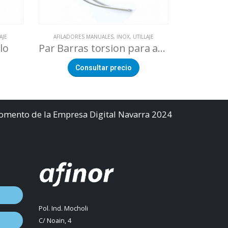
AJE
AFILADORES MANUALES
,
INOX
,
UTILLAJE
HERRAM
lo
Par Barras torsion para afilador manual SHARP’EASY
Consultar precio
Co
Fomento de la Empresa Digital Navarra 2024
Pol. Ind. Mocholi
C/ Noain, 4