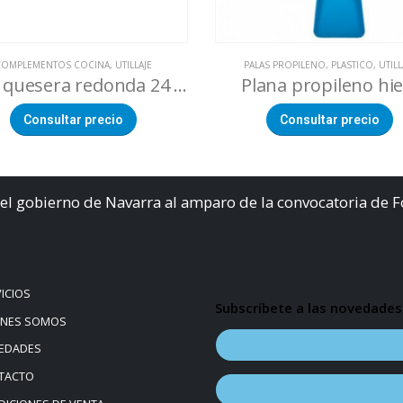
COMPLEMENTOS COCINA
,
UTILLAJE
PALAS PROPILENO
,
PLASTICO
,
UTILL
Base quesera redonda 24 cm
Plana propileno hie
Consultar precio
Consultar precio
el gobierno de Navarra al amparo de la convocatoria de 
ICIOS
Subscríbete a las novedades
ÉNES SOMOS
EDADES
TACTO