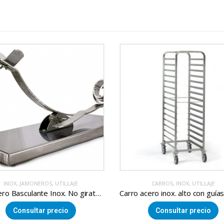
CARROS
,
INOX
,
UTILLAJE
PALAS PROPILENO
,
PLASTICO
,
UTIL
Carro acero inox. alto con guías para bandejas con ruedas
Plana propileno hielo
Consultar precio
Consultar precio