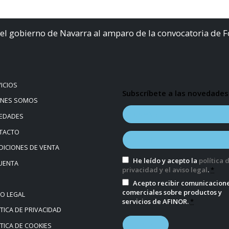
el gobierno de Navarra al amparo de la convocatoria de 
ICIOS
Subscríbete a las novedades
ÉNES SOMOS
EDADES
TACTO
ICIONES DE VENTA
He leído y acepto la
política 
UENTA
privacidad y el aviso legal
.
*
Acepto recibir comunicacion
comerciales sobre productos y
SO LEGAL
servicios de AFINOR.
*
TICA DE PRIVACIDAD
TICA DE COOKIES