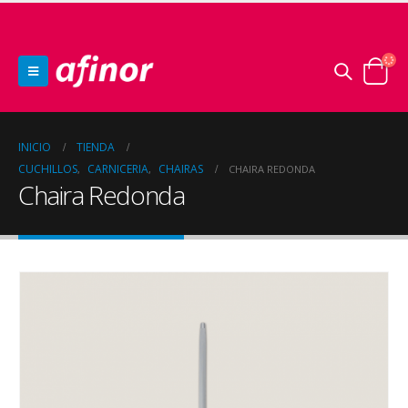
INICIO
TIENDA
CUCHILLOS
CARNICERIA
CHAIRAS
,
,
CHAIRA REDONDA
Chaira Redonda