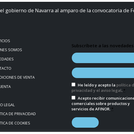
el gobierno de Navarra al amparo de la convocatoria de 
ICIOS
Subscríbete a las novedades
ÉNES SOMOS
EDADES
TACTO
ICIONES DE VENTA
He leído y acepto la
política 
UENTA
privacidad y el aviso legal
.
*
Acepto recibir comunicacion
comerciales sobre productos y
SO LEGAL
servicios de AFINOR.
*
TICA DE PRIVACIDAD
TICA DE COOKIES