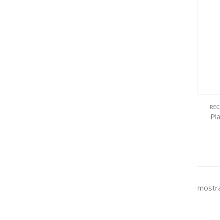
REC
Pl
mostra