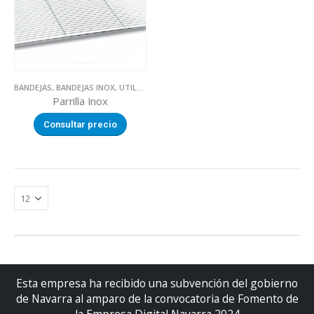
BANDEJAS
,
BANDEJAS INOX
,
UTILLAJE
Parrilla Inox
Consultar precio
Esta empresa ha recibido una subvención del gobierno
de Navarra al amparo de la convocatoria de Fomento de
la Empresa Digital Navarra 2024