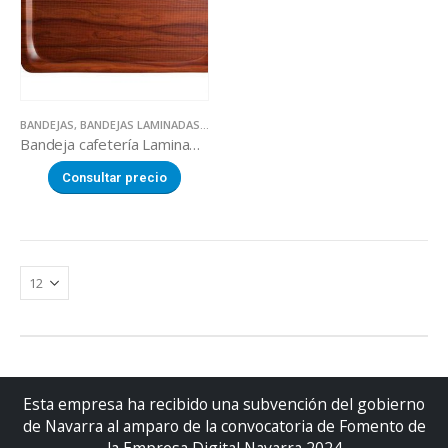
BANDEJAS
,
BANDEJAS LAMINADAS
,
UTILLAJE
Bandeja cafetería Laminada negra
Consultar precio
Esta empresa ha recibido una subvención del gobierno
de Navarra al amparo de la convocatoria de Fomento de
la Empresa Digital Navarra 2024