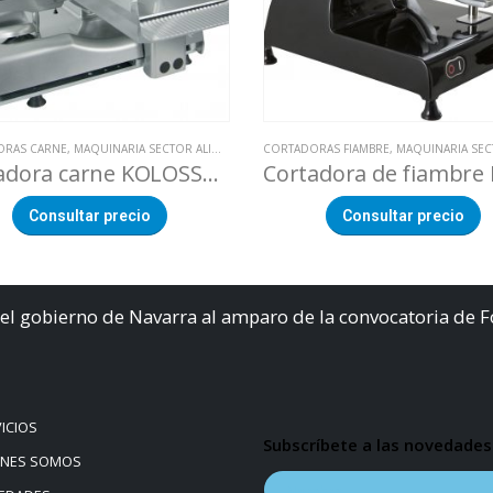
ORAS CARNE
,
MAQUINARIA SECTOR ALIMENTACION
CORTADORAS FIAMBRE
,
MAQUINARIA SECTOR ALI
Cortadora carne KOLOSSAL 350-VK TC DUAL
Consultar precio
Consultar precio
el gobierno de Navarra al amparo de la convocatoria de 
ICIOS
Subscríbete a las novedades
ÉNES SOMOS