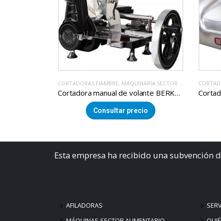
ECTOR ALIMENTACION
CORTADORAS FIAMBRE
,
MAQUINARIA SECTOR ALIMENTACION
CORTAD
Cortadora carne KOLOSSAL 370-VK TC DUAL BIG
Cortadora manual de volante BERKEL NEW B2
cio
Consultar precio
Esta empresa ha recibido una subvención d
AFILADORAS
SERV
MÁQUINAS SECTOR ALIMENTARIO
QUI