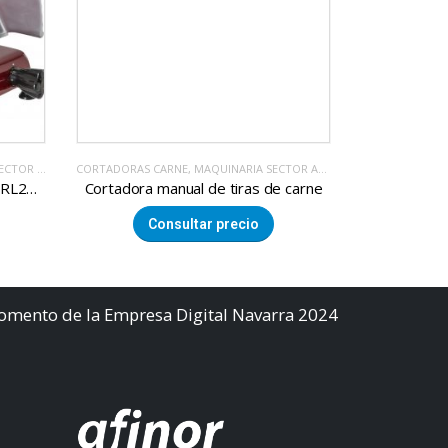
IMENTACION
CORTADORAS CARNE
,
MAQUINARIA SECTOR ALIMENTACION
CORTADORAS C
Cortadora de fiambre BERKEL RL250, Roja
Cortadora manual de tiras de carne
Consultar precio
Co
Fomento de la Empresa Digital Navarra 2024