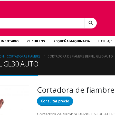
LIMENTARIO
CUCHILLOS
PEQUEÑA MAQUINARIA
UTILLAJE
ION
,
CORTADORAS FIAMBRE
CORTADORA DE FIAMBRE BERKEL GL30 AUTO
EL GL30 AUTO
Cortadora de fiambr
Consultar precio
Cortadora de fiambre BERKEL GL30 AUT