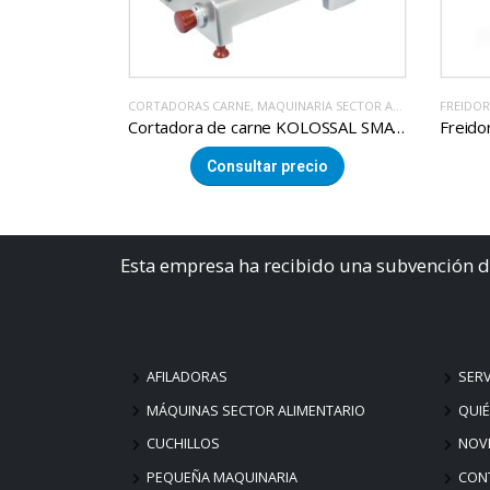
ECTOR ALIMENTACION
FREIDORAS
,
MAQUINARIA SECTOR ALIMENTACION
FREIDOR
Cortadora de carne KOLOSSAL SMARTY 350 VX TC
Freidora compacta con cuba desmontable de 6 litros
cio
Consultar precio
Esta empresa ha recibido una subvención d
AFILADORAS
SERV
MÁQUINAS SECTOR ALIMENTARIO
QUI
CUCHILLOS
NOV
PEQUEÑA MAQUINARIA
CON