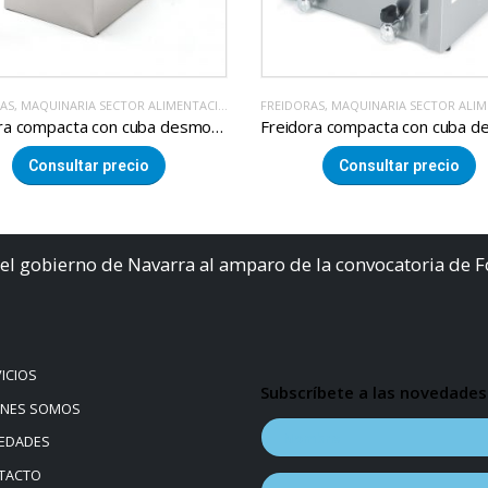
AS
,
MAQUINARIA SECTOR ALIMENTACION
CORTADORAS FIAMBRE
,
MAQUINARIA SECTOR AL
Freidora compacta con cuba desmontable de 9+9 litros
Consultar precio
Consultar precio
el gobierno de Navarra al amparo de la convocatoria de 
ICIOS
Subscríbete a las novedades
ÉNES SOMOS
EDADES
TACTO