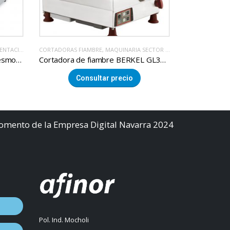
IMENTACION
CORTADORAS FIAMBRE
,
MAQUINARIA SECTOR ALIMENTACION
CORTADORAS F
Cortadora de fiambre BERKEL GL30 AUTO
Cortadora de fiambre BERKEL SLG370
Consultar precio
Co
Fomento de la Empresa Digital Navarra 2024
Pol. Ind. Mocholi