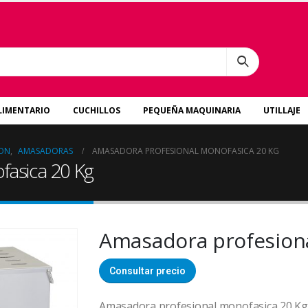
LIMENTARIO
CUCHILLOS
PEQUEÑA MAQUINARIA
UTILLAJE
ION
,
AMASADORAS
AMASADORA PROFESIONAL MONOFASICA 20 KG
fasica 20 Kg
Amasadora profesiona
Consultar precio
Amasadora profesional monofasica 20 Kg