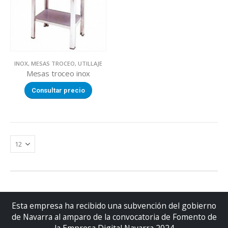
INOX
,
MESAS TROCEO
,
UTILLAJE
Mesas troceo inox
Consultar precio
Esta empresa ha recibido una subvención del gobierno
de Navarra al amparo de la convocatoria de Fomento de
la Empresa Digital Navarra 2024