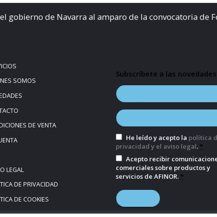
el gobierno de Navarra al amparo de la convocatoria de 
ICIOS
Subscríbete a las novedades
ÉNES SOMOS
EDADES
TACTO
ICIONES DE VENTA
He leído y acepto la
política 
UENTA
privacidad y el aviso legal
.
*
Acepto recibir comunicacion
comerciales sobre productos y
SO LEGAL
servicios de AFINOR.
*
TICA DE PRIVACIDAD
TICA DE COOKIES