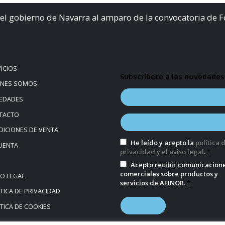
el gobierno de Navarra al amparo de la convocatoria de 
ICIOS
Subscríbete a las novedades
ÉNES SOMOS
EDADES
TACTO
ICIONES DE VENTA
He leído y acepto la
política 
UENTA
privacidad y el aviso legal
.
*
Acepto recibir comunicacion
comerciales sobre productos y
SO LEGAL
servicios de AFINOR.
*
TICA DE PRIVACIDAD
TICA DE COOKIES