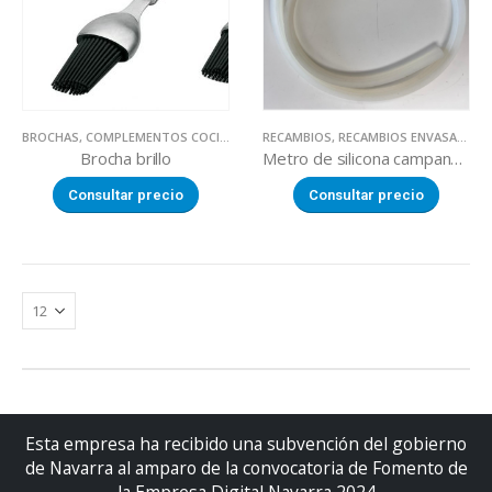
BROCHAS
,
COMPLEMENTOS COCINA
,
UTILLAJE
RECAMBIOS
,
RECAMBIOS ENVASADORAS VACIO
Brocha brillo
Metro de silicona campana (máquinas de vacío )
Consultar precio
Consultar precio
Esta empresa ha recibido una subvención del gobierno
de Navarra al amparo de la convocatoria de Fomento de
la Empresa Digital Navarra 2024