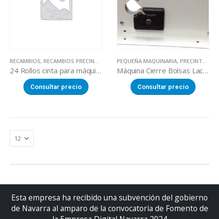
RECAMBIOS
,
RECAMBIOS PRECINTADORES DE BOLSAS
PEQUEÑA MAQUINARIA
,
PRECINTADORES DE BOLSAS
24 Rollos cinta para máquina de cierre bolsas de PVC
Máquina Cierre Bolsas Lacada Blanca Vail.
Consultar precio
Consultar precio
Esta empresa ha recibido una subvención del gobierno
de Navarra al amparo de la convocatoria de Fomento de
la Empresa Digital Navarra 2024