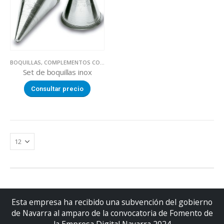
BOQUILLAS
,
COMPLEMENTOS COCINA
,
UTILLAJE
Set de boquillas inox
Consultar precio
Esta empresa ha recibido una subvención del gobierno
de Navarra al amparo de la convocatoria de Fomento de
la Empresa Digital Navarra 2024