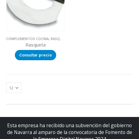
COMPLEMENTOS COCINA
,
RASQUETAS
,
UTILLAJE
Rasqueta
Consultar precio
Esta empresa ha recibido una subvención del gobierno
de Navarra al amparo de la convocatoria de Fomento de
la Empresa Digital Navarra 2024