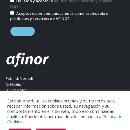
He leído y acepto la
política de privacidad y el aviso
legal
.
*
Acepto recibir comunicaciones comerciales sobre
productos y servicios de AFINOR.
*
Pol. Ind. Mocholi
C/ Noain, 4
31110 Noain
Navarra (ESPAÑA)
Este sitio web utiliza cookies propias y de terceros para
Tel. +34 948 290 387
recabar información sobre usted, su navegación y su
comportamiento en el sitio web, todo ello con finalidad
info@afinor.eu
analítica. Puede obtener más detalles en nuestra
Política de
Cookies
.