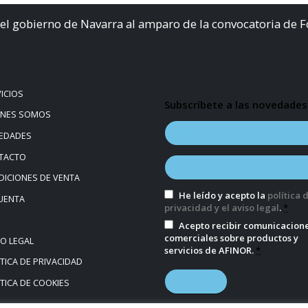
el gobierno de Navarra al amparo de la convocatoria de 
ICIOS
Subscríbete a las novedades
ÉNES SOMOS
EDADES
TACTO
ICIONES DE VENTA
He leído y acepto la
política 
UENTA
privacidad y el aviso legal
.
*
Acepto recibir comunicacion
comerciales sobre productos y
SO LEGAL
servicios de AFINOR.
*
TICA DE PRIVACIDAD
TICA DE COOKIES