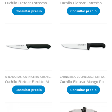
Cuchillo Filetear Estrecho Mango Antibacteriano Azul
Cuchillo Filetear Estrecho Mango Polipropileno Negro
Consultar precio
Consultar precio
AFILADORAS
,
CARNICERIA
,
CUCHILLOS
,
FILETEAR FLEXIBLE
CARNICERIA
,
CUCHILLOS
,
FILETEAR FLEXIBLE
,
FILETEAR
,
FIL
,
P
Cuchillo Filetear Flexible Mango Antibacteriano Negro
Cuchillo Filetear Mango Polipropileno Negro
Consultar precio
Consultar precio