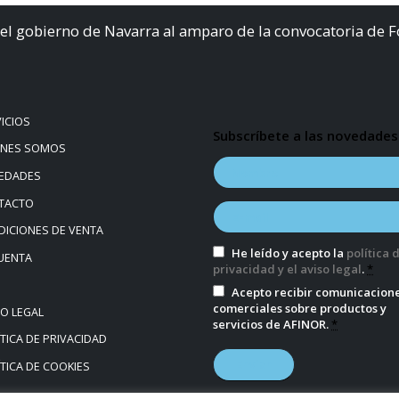
el gobierno de Navarra al amparo de la convocatoria de 
ICIOS
Subscríbete a las novedades
ÉNES SOMOS
EDADES
TACTO
ICIONES DE VENTA
He leído y acepto la
política 
UENTA
privacidad y el aviso legal
.
*
Acepto recibir comunicacion
comerciales sobre productos y
SO LEGAL
servicios de AFINOR.
*
TICA DE PRIVACIDAD
TICA DE COOKIES