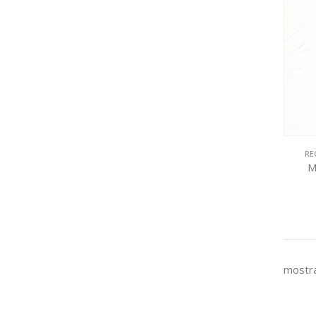
RE
M
mostra